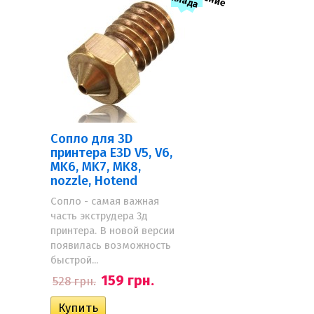
л
с
а
Сопло для 3D
принтера E3D V5, V6,
MK6, MK7, MK8,
nozzle, Hotend
Сопло - самая важная
часть экструдера 3д
принтера. В новой версии
появилась возможность
быстрой...
159 грн.
528 грн.