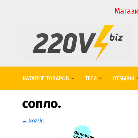
Магази
КАТАЛОГ ТОВАРОВ
ТЕГИ
ОТЗЫВЫ
сопло.
← Nozzle
О
б
н
о
в
е
н
и
е
к
л
а
д