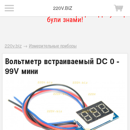
220V.BIZ
Магазин тимчасово не працює. Дякую що
були знами!
220v.biz
→
Измерительные приборы
Вольтметр встраиваемый DC 0 -
99V мини