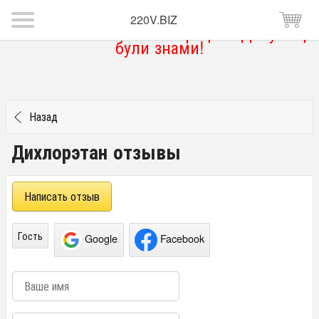
220V.BIZ
Магазин тимчасово не працює. Дякую що
були знами!
Назад
Дихлорэтан отзывы
Написать отзыв
Гость
Google
Facebook