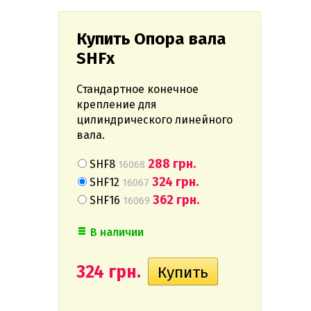
Купить Опора вала
SHFх
Стандартное конечное
крепление для
цилиндрического линейного
вала.
288 грн.
SHF8
16068
324 грн.
SHF12
16067
362 грн.
SHF16
16069
В наличии
324 грн.