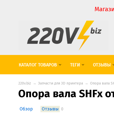
Магази
КАТАЛОГ ТОВАРОВ
ТЕГИ
ОТЗЫВЫ
220v.biz
→
Запчасти для 3D принтера
→
Опора вала S
Опора вала SHFх 
Обзор
Отзывы
0