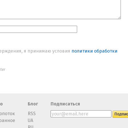
ерждения, я принимаю условия
политики обработки
ter
о
Блог
Подписаться
опоток
RSS
ранное
UA
RU