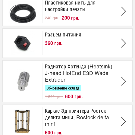
Пластиковая нить для
настройки печати
200 грн.
240 грн.
Разъем питания
360 грн.
Радиатор Хотенда (Heatsink)
J-head HotEnd E3D Wade
Extruder
Обновление склада
600 грн.
1 500 грн.
Каркас 3д принтера Росток
дельта мини, Rostock delta
mini
600 грн.