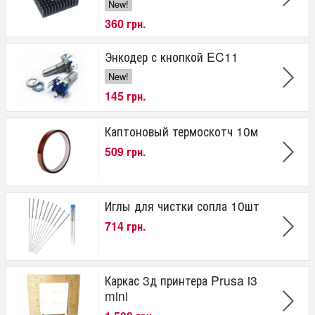
New!
360 грн.
Энкодер с кнопкой EC11
New!
145 грн.
Каптоновый термоскотч 10м
509 грн.
Иглы для чистки сопла 10шт
714 грн.
Каркас 3д принтера Prusa i3
mini