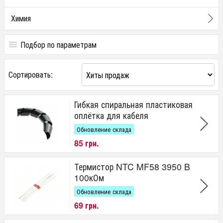
Химия
Подбор по параметрам
Цена
Сортировать:
от
до
грн.
Гибкая спиральная пластиковая
оплётка для кабеля
Обновление склада
85 грн.
Термистор NTC MF58 3950 B
100кОм
Обновление склада
69 грн.