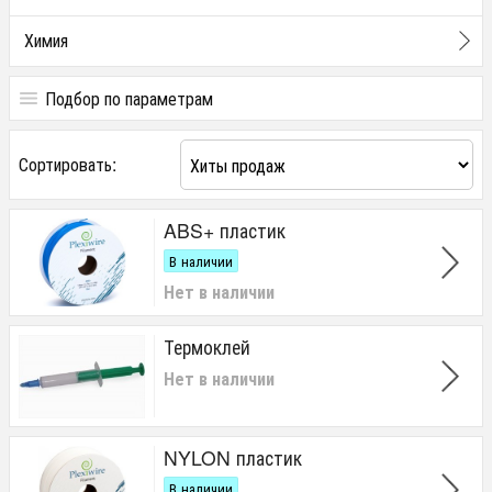
Химия
Подбор по параметрам
Цена
Сортировать:
от
до
грн.
ABS+ пластик
В наличии
Нет в наличии
Термоклей
Нет в наличии
NYLON пластик
В наличии